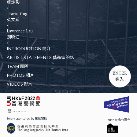
盧定彰
/
Travis Ying
英文瀚
/
Lawrence Lau
劉曉江
/
INTRODUCTION 簡介
ARTIST STATEMENTS 藝術家的話
TEAM 團隊
ENTER
PHOTOS 相片
進入
VIDEOS 影片
Solely sponsored by 獨家贊助
Partner 合作夥伴